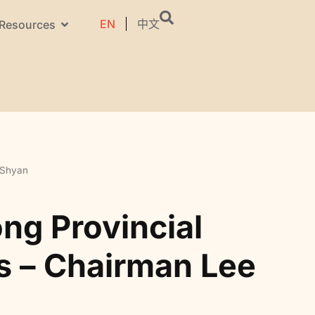
EN
中文
Resources
 Shyan
ng Provincial
s – Chairman Lee