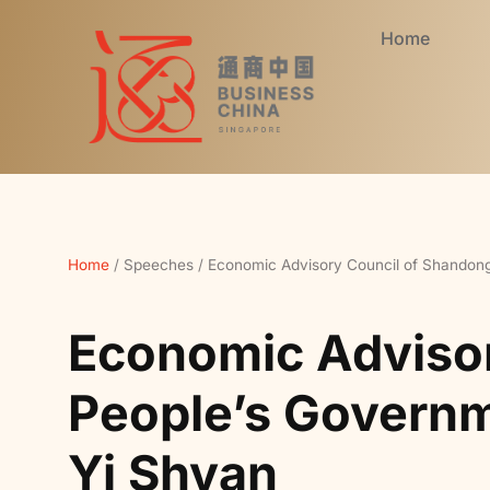
Home
Home
/
Speeches
/
Economic Advisory Council of Shandong
Economic Advisor
People’s Governm
Yi Shyan