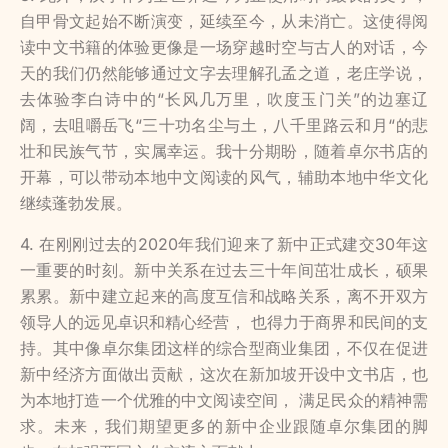
自甲骨文起始不断演变，延续至今，从未消亡。这使得阅
读中文书籍的体验更像是一场穿越时空与古人的对话，今
天的我们仍然能够通过文字去理解孔孟之道，老庄学说，
去体验李白诗中的“长风几万里，吹度玉门关”的边塞辽
阔，去咀嚼岳飞“三十功名尘与土，八千里路云和月“的悲
壮和民族气节，实属幸运。我十分期盼，随着卓尔书店的
开幕，可以带动本地中文阅读的风气，辅助本地中华文化
继续蓬勃发展。
4. 在刚刚过去的2020年我们迎来了新中正式建交30年这
一重要的时刻。新中关系在过去三十年间茁壮成长，硕果
累累。新中建立起来的高度互信和战略关系，离不开双方
领导人的远见卓识和精心经营， 也得力于商界和民间的支
持。其中像卓尔集团这样的综合型商业集团，不仅在促进
新中经济方面做出贡献，这次在新加坡开设中文书店，也
为本地打造一个优雅的中文阅读空间， 满足民众的精神需
求。未来，我们期望更多的新中企业跟随卓尔集团的脚