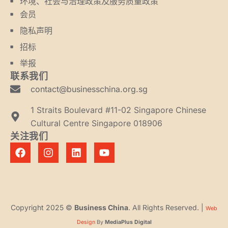
环境、社会与治理政策及服务质量政策
会员
隐私声明
招标
举报
联系我们
contact@businesschina.org.sg
1 Straits Boulevard #11-02 Singapore Chinese
Cultural Centre Singapore 018906
关注我们
Copyright 2025 ©
Business China
. All Rights Reserved. |
Web
Design
By
MediaPlus Digital