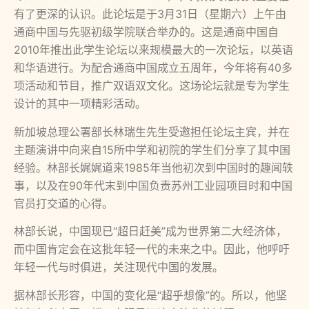
有了更深的认识。此论坛是于3月31日（星期六）上午由
通商中国与先驱初级学院联合举办的。这是通商中国自
2010年推出此学生论坛以来规模最大的一次论坛，以英语
和华语进行。为配合通商中国成立五周年，今年将有40多
项活动和节目，推广双语双文化。这场论坛就是专为学生
设计的其中一项精彩活动。
新加坡总理公署部长林瑞生先生受邀担任论坛主宾，并在
主题演讲中向来自15所中学和初院的学生们分享了其中国
经验。林部长娓娓道来1985年当他初次到中国时的趣闻轶
事，以及在90年代末到中国负责苏州工业园项目时和中国
官员打交道的心得。
林部长说，中国现已“超日赶美”成为世界第二大经济体，
而中国肯定会在这批年轻一代的未来之中。因此，他呼吁
年轻一代与时俱进，关注现代中国的发展。
据林部长形容，中国的变化是“超乎想像”的。所以，他坚