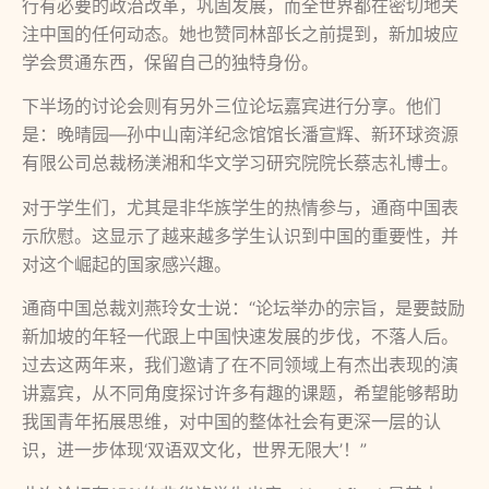
行有必要的政治改革，巩固发展，而全世界都在密切地关
注中国的任何动态。她也赞同林部长之前提到，新加坡应
学会贯通东西，保留自己的独特身份。
下半场的讨论会则有另外三位论坛嘉宾进行分享。他们
是：晚晴园—孙中山南洋纪念馆馆长潘宣辉、新环球资源
有限公司总裁杨渼湘和华文学习研究院院长蔡志礼博士。
对于学生们，尤其是非华族学生的热情参与，通商中国表
示欣慰。这显示了越来越多学生认识到中国的重要性，并
对这个崛起的国家感兴趣。
通商中国总裁刘燕玲女士说：“论坛举办的宗旨，是要鼓励
新加坡的年轻一代跟上中国快速发展的步伐，不落人后。
过去这两年来，我们邀请了在不同领域上有杰出表现的演
讲嘉宾，从不同角度探讨许多有趣的课题，希望能够帮助
我国青年拓展思维，对中国的整体社会有更深一层的认
识，进一步体现‘双语双文化，世界无限大’！”