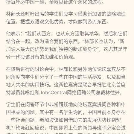
持每年必中国一趟，亲眼见证这个演化的过程。
林部长还呼吁出席的学生们应学习借助新加坡的战略地理
位置，把握双语双文化优势，才能做到游刃东西。
他表示：“我们从西方，也从东方汲取其精华，然后将它们
结合在一起，改为适合我们的东西。”林部长也认为，“新
加坡人最大的优势是我们独特的新加坡身份”，这尤其是年
轻一代应该具备的思维和价值观。
在随后进行的讨论会中，林部长和另外两位论坛嘉宾从不
同角度向学生们分享了一些在中国的生活秘笈，以及和当
地人共事的实用技巧。这两位嘉宾是联合早报驻北京首席
特派员韩咏红和JobsCentral网络招聘公司总裁林德兴。
学生们在问答环节中非常踊跃地向论坛嘉宾提问各种和中
国相关的问题。其中有一名学生询问，中国目前本身存在
一些社会问题，新加坡该如何借助它的发展优势找到契
机？韩咏红回应说，中国即将上任的新领导班子必定会进