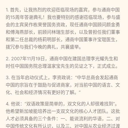
1. 首先，让我热烈的欢迎莅临现场的嘉宾，参与通商中国
的15周年答谢典礼！我也要特别的感谢莅临现场，参与盛
会的主宾吴作栋荣誉国务资政，现任通商中国顾问颜金勇
和傅海燕部长，前顾问林瑞生部长，以及曾担任我们董事
和第二任总裁的杨莉明部长，通商中国董事许宝琨医生，
拨冗参与我们今晚的典礼，共襄盛举。
2. 2007年11月19日，通商中国在建国总理李光耀先生和
时任中国国务院总理温家宝先生的见证之下，正式成立。
3. 在当年启动仪式上，李资政说：“中华总商会发起通商
中国的宗旨在于鼓励与促进商家，对当前中国的语言、文
化、社会和经济情况有更好的了解。”
4. 他说：“双语政策是简单的，双文化的人却很难找到”。
他希望新加坡能培养出一支双文化的核心人才团队。这批
人才必须具备的三个条件：一、能说流利的华语，二、对
中国传统文化有所认识，以及三、对中国从农业经济过渡