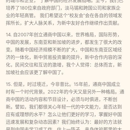
的城市和企业， 了解中国的经济发展战略。至今，我们已
培养了180位来自政府部门，淡马锡和跨国公司和家族企
业的年轻高管。 我们希望这个“校友会”会在各自的领域发
挥所长，扩大人脉关系，为新中友好合作继续作出贡献。
14. 自2007年创立通商中国以来，世界格局，国际形势，
中国的发展，东南亚和新加坡的进步，都发生了很大的改
变。随着中国经济规模不断的扩大，中国和东南亚区域经
济的一体化，新中贸易投资量的提升，新中合作内容的深
化，民间交往和互访的激增，我个人觉得：总体而言，新
加坡社会应该更了解中国了。
15. 但是，时过境迁，今非昔比。15年前，通商中国成立
时有一个时代背景。2022年的今天又是另外一种格局。通
商中国的活动内容和节目设计，必须与时俱进，不断创
新。譬如，我们都很关心年轻一代的中文能力，是否达到
应有或理想的水平？怎么让他们更好的学习，掌握好中国
迅速发展和复杂动态因素？我们始终认为：最好的方法就
是到中国去学习或工作，住上一阵子，亲身体验那里的大