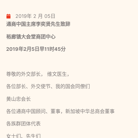
2019年 2 月 05日
通商中国主席李奕贤先生致辞
裕廊镇大会堂商团中心
2019
年
2
月
5
日早
11
时
45
分
尊敬的外交部长， 维文医生，
各位部长、外交使节、我的国会同僚们
黄山忠会长
各位通商中国顾问、董事，新加坡中华总商会董事
各族群团体代表
女士们、先生们