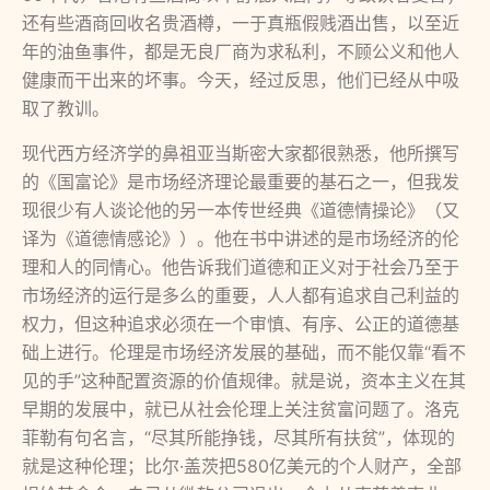
还有些酒商回收名贵酒樽，一于真瓶假贱酒出售，以至近
年的油鱼事件，都是无良厂商为求私利，不顾公义和他人
健康而干出来的坏事。今天，经过反思，他们已经从中吸
取了教训。
现代西方经济学的鼻祖亚当斯密大家都很熟悉，他所撰写
的《国富论》是市场经济理论最重要的基石之一，但我发
现很少有人谈论他的另一本传世经典《道德情操论》（又
译为《道德情感论》）。他在书中讲述的是市场经济的伦
理和人的同情心。他告诉我们道德和正义对于社会乃至于
市场经济的运行是多么的重要，人人都有追求自己利益的
权力，但这种追求必须在一个审慎、有序、公正的道德基
础上进行。伦理是市场经济发展的基础，而不能仅靠“看不
见的手”这种配置资源的价值规律。就是说，资本主义在其
早期的发展中，就已从社会伦理上关注贫富问题了。洛克
菲勒有句名言，“尽其所能挣钱，尽其所有扶贫”，体现的
就是这种伦理；比尔·盖茨把580亿美元的个人财产，全部