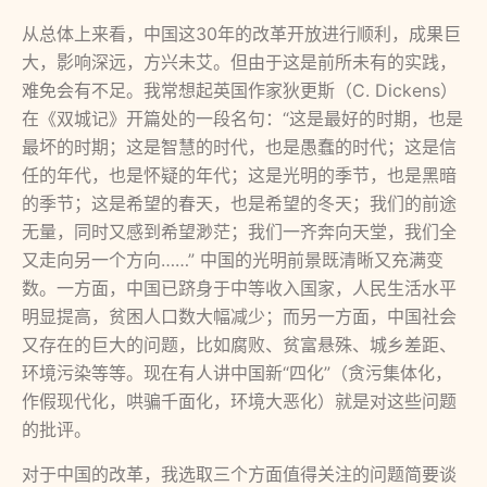
从总体上来看，中国这30年的改革开放进行顺利，成果巨
大，影响深远，方兴未艾。但由于这是前所未有的实践，
难免会有不足。我常想起英国作家狄更斯（C. Dickens）
在《双城记》开篇处的一段名句：“这是最好的时期，也是
最坏的时期；这是智慧的时代，也是愚蠢的时代；这是信
任的年代，也是怀疑的年代；这是光明的季节，也是黑暗
的季节；这是希望的春天，也是希望的冬天；我们的前途
无量，同时又感到希望渺茫；我们一齐奔向天堂，我们全
又走向另一个方向……” 中国的光明前景既清晰又充满变
数。一方面，中国已跻身于中等收入国家，人民生活水平
明显提高，贫困人口数大幅减少；而另一方面，中国社会
又存在的巨大的问题，比如腐败、贫富悬殊、城乡差距、
环境污染等等。现在有人讲中国新“四化”（贪污集体化，
作假现代化，哄骗千面化，环境大恶化）就是对这些问题
的批评。
对于中国的改革，我选取三个方面值得关注的问题简要谈