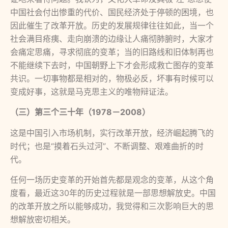
中国社会付出惨重的代价、国民经济处于停顿的困境，也
因此催生了改革开放。历史的发展规律往往如此，当一个
社会满目疮痍、走向崩溃的边缘让人痛彻肺腑时，大家才
会痛定思痛，寻求彻底的变革；当的旧路线和旧体制再也
不能继续下去时，中国朝野上下才会形成救亡图存的变革
共识。一切事物都是相对的，物极必反，坏事有时候可以
变成好事，这就是马克思主义的唯物辩证法。
（三）第三个三十年（1978－2008）
这是中国引入市场机制，实行改革开放，经济崛起腾飞的
时代；也是“摸着石头过河”、不断调整、艰难曲折的时
代。
任何一场历史变革的开始首先都是观念的变革，从这个角
度看，最近这30年的历史过程就是一部思想解放史。中国
的改革开放之所以能够成功，我觉得和三次影响巨大的思
想解放密切相关。