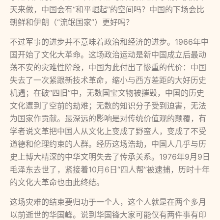
天来做，中国会有“和平崛起”的空间吗？中国的下场会比
朝鲜和伊朗（“流氓国家”）更好吗？
不过军事的进步并不意味着政治和经济的进步。1966年中
国开始了文化大革命。这场政治运动是新中国成立后最动
荡不安的灾难性阶段，中国为此付出了惨重的代价：中国
失去了一次紧跟新技术革命，缩小与西方差距的大好历史
机遇；在破“四旧”中，无数国宝文物被摧毁，中国的历史
文化遭到了空前的劫难；无数的知识分子受到迫害，无法
为国家作贡献。最深远的影响是对传统价值观的颠覆，有
学者说文革把中国人从文化上变成了野蛮人，变成了不受
道德和伦理约束的人群。经历这场浩劫，中国人几乎与历
史上博大精深的中华文明失去了传承关系。1976年9月9日
毛泽东去世了，紧接着10月6日“四人帮”被逮捕，历时十年
的文化大革命也由此终结。
这场灾难的结束要归功于一个人，这个人就是在两个多月
以前逝世的华国峰。说到华国锋大家可能仅有两件事有印