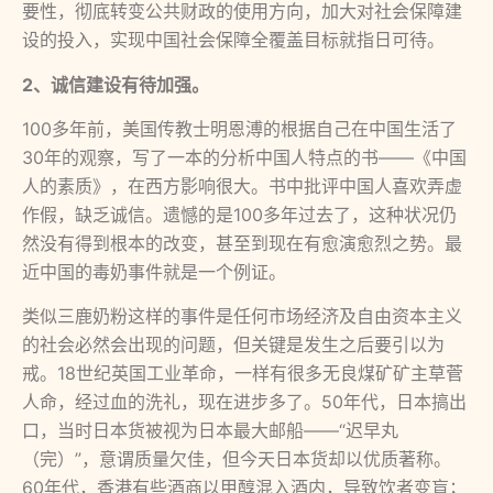
要性，彻底转变公共财政的使用方向，加大对社会保障建
设的投入，实现中国社会保障全覆盖目标就指日可待。
2、诚信建设有待加强。
100多年前，美国传教士明恩溥的根据自己在中国生活了
30年的观察，写了一本的分析中国人特点的书——《中国
人的素质》，在西方影响很大。书中批评中国人喜欢弄虚
作假，缺乏诚信。遗憾的是100多年过去了，这种状况仍
然没有得到根本的改变，甚至到现在有愈演愈烈之势。最
近中国的毒奶事件就是一个例证。
类似三鹿奶粉这样的事件是任何市场经济及自由资本主义
的社会必然会出现的问题，但关键是发生之后要引以为
戒。18世纪英国工业革命，一样有很多无良煤矿矿主草菅
人命，经过血的洗礼，现在进步多了。50年代，日本搞出
口，当时日本货被视为日本最大邮船——“迟早丸
（完）”，意谓质量欠佳，但今天日本货却以优质著称。
60年代，香港有些酒商以甲醇混入酒内，导致饮者变盲；