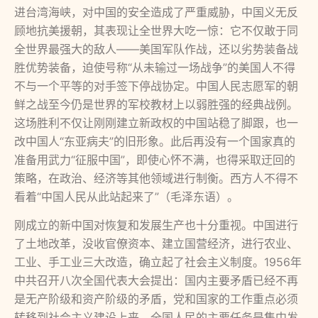
进台湾海峡，对中国的安全造成了严重威胁，中国义无反
顾地抗美援朝，其表现让全世界大吃一惊：它不仅敢于同
全世界最强大的敌人——美国军队作战，还以劣势装备战
胜优势装备，迫使号称“从未输过一场战争”的美国人不得
不与一个平等的对手签下停战协定。中国人民志愿军的朝
鲜之战至今仍是世界的军校教材上以弱胜强的经典战例。
这场胜利不仅让刚刚建立新政权的中国站稳了脚跟，也一
改中国人“东亚病夫”的旧形象。此后再没有一个国家真的
准备用武力“征服中国”，即使心怀不满，也得采取迂回的
策略，在政治、经济等其他领域进行制衡。西方人不得不
看着“中国人民从此站起来了”（毛泽东语）。
刚成立的新中国对恢复和发展生产也十分重视。中国进行
了土地改革，没收官僚资本、建立国营经济，进行农业、
工业、手工业三大改造，确立起了社会主义制度。1956年
中共召开八次全国代表大会提出：国内主要矛盾已经不再
是无产阶级和资产阶级的矛盾，党和国家的工作重点必须
转移到社会主义建设上来，全国人民的主要任务是集中发