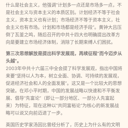
什么是社会主义，他强调“计划多一点还是市场多一点，不
是社会主义与资本主义的本质区别。计划经济不等于社会
主义，资本主义也有计划；市场经济不等于资本主义，社
会主义也有市场。计划和市场都是经济手段”。黄钟大吕压
倒了瓦釜之鸣，随后召开的中共十四大也明确提出改革方
向是要建立市场经济体制，消除了长期束缚人们困扰。
第三次思想解放是提出科学发展观，再续征程
“
而今迈步从
头越
”
。
2003年中共十六届三中全会提了科学发展观，指出中国将
来要“坚持以人为本，树立全面、协调、可持续的发展观，
促进经济社会和人的全面发展”。这又是一个比较大的思想
突破。在邓小平时期，中国的发展战略以快速和不平衡发
展、倡导“先富论”（即让一部分地区、一部分人先富起
来）为特征，现在这种以“共同富裕论”为核心的新发展战
略可以说又向前迈进了一步。
英国历史学家汤因比曾经分析了，历史上为什么有的文明