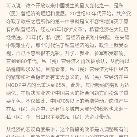
可以说，改革开放以来中国发生的最大变化之一，是私
（民）营经济的崛起和发展。20世纪50年代开始，共产党
夺取了政权之后所作的第一件事就是义不容情地消灭了原
有的私营经济，经过60年代的“文革”，私营经济在大陆已
经绝迹。70年代，私（民）营经济在责难中兴起，在夹缝
中艰难生存，那个时代沾了私营经济的边，政治上就受歧
视，自己也感到很不光彩，升学、就业、参军都受影响。
直到到80年代，私（民）营经济才再次被承认，从而得以
站稳脚跟求发展。目前看来，私（民）营经济对中国经济
的繁荣和社会稳定是有重大意义的，私（民）营经济在中
国GDP中占的比重达到65%，此外，其所吸纳的劳动力达
两亿，在解决就业这个中国最大的社会问题方面扮演了重
要角色。不仅如此，中国70%以上的新增劳动力岗位产生
在私（民）营企中，还有很多城市大部分的税收也来源于
私（民）企，出口也主要靠私（民）营企业带动。
从经济的宏观角度来讲，这个阶段的改革是以调整所有制