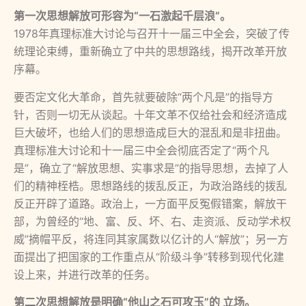
第一次思想解放可形容为
“
一石激起千层浪
”
。
1978年真理标准大讨论与召开十一届三中全会，突破了传
统理论束缚，重新确立了中共的思想路线，揭开改革开放
序幕。
要否定文化大革命，首先就要破除“两个凡是”的指导方
针，否则一切无从谈起。十年文革不仅给社会和经济造成
巨大破坏，也给人们的思想造成巨大的混乱和是非扭曲。
真理标准大讨论和十一届三中全会彻底否定了“两个凡
是”，确立了“解放思想、实事求是”的指导思想，去掉了人
们的精神桎梏。思想路线的拨乱反正，为政治路线的拨乱
反正开辟了道路。政治上，一方面平反冤假错案，解放干
部，为曾经的“地、富、反、坏、右、走资派、反动学术权
威”摘帽平反，将连同其家属数以亿计的人“解放”；另一方
面提出了把国家的工作重点从“阶级斗争”转移到现代化建
设上来，并进行改革的任务。
第二次思想解放是明确
“
他山之石可攻玉
”
的 立场。