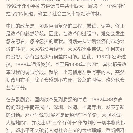
1992年邓小平南方讲话与中共十四大，解决了一个姓“社”
姓“资”的问题，确立了社会主义市场经济体制。
中国的改革是一项艰巨而复杂的工程，尝试、调整、修正
是改革的必然阶段。因此，在改革的过程中，难免会发生
忽左忽右，忽冷忽热的症状。特别是从计划经济向市场经
济的转型，大家都没有经验，大家都需要尝试。任何美好
的设想，都有出现执行误差的可能。因此，1987年经济过
热，1988年通货膨胀，甚至是1989年“六四”，其实都是改
革过程的调试阶段。就象一个习惯用左手写字的人，突然
要改用右手，除了会感到不方便，紧急的时候，难免也会
左右不分。
在东欧剧变、国内改革受到质疑的时候，1992年88岁高
龄的邓小平南巡武昌、深圳、珠海、上海等地，发表了新
的讲话。邓小平说“发展才是硬道理”“不争论，大胆地试，
大胆地闯”，并提出以“三个有利于”作为判断一切事物的标
准。邓小平还突破前人对社会主义的传统理解，重新阐释