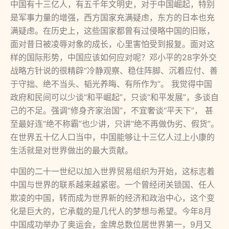
中国有十三亿人，有五千年文明史，对于中国崛起，特别
是军事力量的增强，西方国家充满疑虑，东方的日本也充
满疑虑。在历史上，这些国家都曾有过侵略中国的旧账，
面对昔日被凌辱对象的成长，心里害怕受到报复。面对这
样的国际形势，中国应该如何应对呢？邓小平的28字外交
战略方针说的很精辟“冷静观察、稳住阵脚、沉着应付、善
于守拙、绝不当头、韬光养晦、有所作为”。 我觉得中国
政府和民间可以少谈“和平崛起”，只谈“和平发展”，多谈自
己的不足。强调“修身齐家治国”，不宜奢谈“平天下”， 甚
至最好连“绝不称霸”也少讲，只讲“绝不再做伪劣、假货”。
在世界五十亿人口当中，中国能够让十三亿人过上小康的
生活就是对世界做出的最大贡献。
中国的二十一世纪以加入世界贸易组织为开始，这标志着
中国与世界的联系越来越紧密。一个曾经闭关锁国、任人
欺凌的中国，转而成为世界新的经济和政治中心，这个变
化是巨大的，它承载的是几代人的梦想与希望。今年8月
中国成功举办了奥运会，金牌总数位居世界第一，9月又