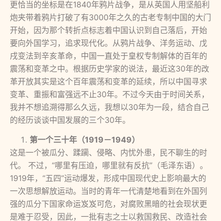
更恰当的坐标是在1840年鸦片战争，是从英国人用坚船利
炮夹带着鸦片打破了有3000年之久的古老专制中国的大门
开始，因为那个转折点标志着中国认识到自己落后，开始
要向外国学习，追求现代化。从鸦片战争、洋务运动、戊
戌变法到辛亥革命，中国一直处于皇权专制解体的百年的
震荡和变革之中。根据历史学家的说法，最近这30年的改
革开放其实是这个百年震荡和变革的延续，所以中国寻求
变革、重振和富强远不止30年。不过今天由于时间关系，
我并不想追溯得那么久远，我想以30年为一段，结合自己
的经历谈谈中国发展的三个30年。
第一个三十年（1919－1949）
这是一个被瓜分、蹂躏、侵略、内忧外患，民不聊生的时
代。 不过，“哪里有压迫，哪里就有反抗”（毛泽东语）。
1919年，“五四”运动爆发，形成中国现代史上影响最大的
一次思想解放运动。当时的青年一代清楚地看到在外国列
强的瓜分下国家命运岌岌可危，对腐败黑暗的社会现状更
是难于忍受，因此，一批有志之士以救国救民、改造社会