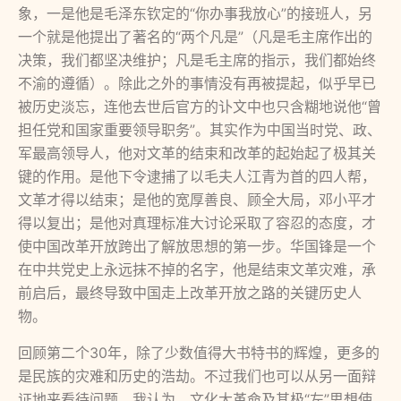
象，一是他是毛泽东钦定的“你办事我放心”的接班人，另
一个就是他提出了著名的“两个凡是”（凡是毛主席作出的
决策，我们都坚决维护；凡是毛主席的指示，我们都始终
不渝的遵循）。除此之外的事情没有再被提起，似乎早已
被历史淡忘，连他去世后官方的讣文中也只含糊地说他“曾
担任党和国家重要领导职务”。其实作为中国当时党、政、
军最高领导人，他对文革的结束和改革的起始起了极其关
键的作用。是他下令逮捕了以毛夫人江青为首的四人帮，
文革才得以结束；是他的宽厚善良、顾全大局，邓小平才
得以复出；是他对真理标准大讨论采取了容忍的态度，才
使中国改革开放跨出了解放思想的第一步。华国锋是一个
在中共党史上永远抹不掉的名字，他是结束文革灾难，承
前启后，最终导致中国走上改革开放之路的关键历史人
物。
回顾第二个30年，除了少数值得大书特书的辉煌，更多的
是民族的灾难和历史的浩劫。不过我们也可以从另一面辩
证地来看待问题。我认为，文化大革命及其极“左”思想使