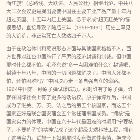
面红旗”（总路线、大跃进、人民公社）相继出炉，中共八
大二次会议更是提出要使中国在主要工业产品产量十年内
超过英国、十五年内赶上美国。急于求成“超英赶美”的错
误思想，直接导致了随后三年（1959-1961）历史上罕见
的大饥荒，非正常死亡人数达四千万人。
由于在政治体制和意识形态方面与其他国家格格不入，西
方世界对红色中国施行了严厉的经济封锁和制裁。但中国
那时什么都不怕。毛泽东说“多一点困难怕什么？封锁吧，
封锁十年八年，中国的一切问题都解决了。中国人死都不
怕，还怕困难吗？”中国决心走一条自强自立的道路。
1964中国第一颗原子弹试爆成功。那时谁有了原子弹，谁
就在国际社会上有了更多的话语权。原子弹爆炸后，中国
成为了继美、苏、英、法之后的第五个核国家，而这五个
国家正好是联合国安理会五个常任理事国成员。“拥核”是
国家实力的体现，中国在六十年代最困难的时期用“宁要核
子，不要裤子”的精神完成了这个超级尖端科技工程，拥有
了这项实力。试想一下如果那时没有做这件事情，换成今