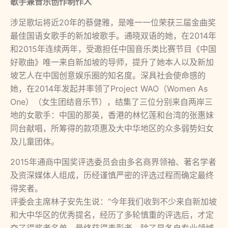
歌手兼音乐创作制作人
涉足歌坛将近20年的蔡健雅，是唯一一位荣获三届金曲奖
最佳国语女歌手的新加坡歌手。通晓双语的她，在2014年
和2015年连续两年，受邀担任中国音乐类比赛节目《中国
好歌曲》唯一来自新加坡的导师，提升了她本人以及新加
坡艺人在中国创意娱乐圈的知名度。深具社会使命感的
她，在2014年发起并率领了Project WAO（Women As
One）（女生团结音乐节），结集了三位分别来自两岸三
地的女歌手：中国的那英，香港的林忆莲和台湾的张惠妹
同台献唱，所筹得的款项惠及大中华地区的众多弱势妇女
及儿童团体。
2015年通商中国奖评选委员会由多名商界领袖、著名学者
及资深媒体人组成，历经谨慎严密的评选过程而确定最终
得奖者。
评委会主席林子安先生说：“今年我们收到不少来自新加坡
和大中华区的优秀提名，经历了多轮慎重的评选后，才定