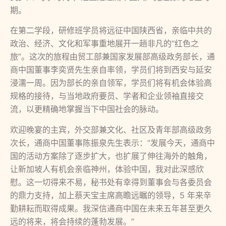
期。
在第二学段，研修班学员将远征中国陕西省，亲临中共的
政治、经济、文化和军事重地展开一趟非凡的“红色之
旅”。这次的旅程由贸工部兼国家发展部高级政务部长，通
商中国董事李奕贤先生亲自率领，学员们将到西安与延安
浸濡一周。因为部长的亲自领军，学员们将有机会体验高
规格的接待，与当地政府要员、学者和企业领袖直接交
流，以更精确地掌握当下中国社会的脉动。
欢迎晚宴的主宾，外交部兼文化、社区及青年部高级政务
次长，通商中国董事陈振泉先生表示：“发展今天，通商中
国的活动方案除了逐步扩大，也扩展了伸往海外的触角，
让新加坡人有机会亲临神州，体验中国，我对此深感欣
慰。这一切得来不易，秘书处有幸得到董事会与各委员会
的鼎力支持，加上蔡天宝主席高瞻远瞩的领导，5 年来辛
勤耕耘而取得成果。我深信通商中国在未来五年甚至更久
远的将来，将会持续的蓬勃发展。”