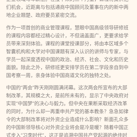
们机会，近距离与包括通商中国顾问及董事在内的新中两
地企业翘楚、政府要员紧密交流。
作为一项首创的商业管理课程，慧眼中国高级领导研修班
的课程内容都经过精心设计，不但涵盖面广，更要求给学
员带来深刻体验。课程的课堂授课部分，将由本区域多个
智囊机构和大学对中国课题有深入认识的讲师与专家，与
学员一起深度透视中国的政治、经济、社会、文化和历史
面貌。除此之外，研修班更安排学员在第二学段亲自到中
国考察一周，亲身体验中国商道文化的独特之处。
中国的“两会”昨天刚刚圆满闭幕。这次两会所宣布的大部
制改革，其规模之大，是前所未有的，显示了中央政府对
实现“中国梦”的决心与毅力。但中央在果断采取经济改革
的同时，为什么却一再重申共产党的基本教条？急急如律
令的大部制改革将对外资企业造成什么影响？新面孔众多
的中国新领导核心对外资企业将会是冷是暖？随着中国正
式步入“习李时代”，这正是追溯中国共产党起源的绝佳时