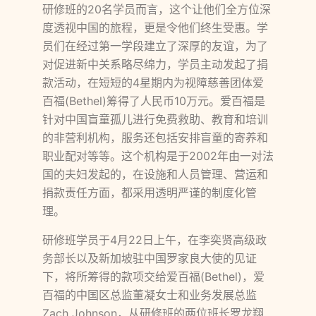
研修班的20名学员而言，这个让他们全方位深
度透视中国的旅程，更是令他们终生受惠。学
员们在经过第一学段建立了深厚的友谊，为了
对促进新中关系略尽绵力，学员主动发起了捐
款活动，在短短的4星期内为视障慈善团体爱
百福(Bethel)筹得了人民币10万元。爱百福是
针对中国盲童孤儿进行免费救助、教育和培训
的非营利机构，服务还包括安排盲童的寄养和
职业配对等等。这个机构是于2002年由一对法
国的夫妇发起的，在设施和人员管理、营运和
捐款责任方面，都采用透明严谨的制度化管
理。
研修班学员于4月22日上午，在李奕贤高级政
务部长以及新加坡驻中国罗家良大使的见证
下，将所筹得的款项交给爱百福(Bethel)，爱
百福的中国区总监董凝女士和业务发展总监
Zach Johnson，从研修班的两位班长罗龙翔