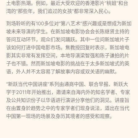
土电影热潮。例如，最近大受欢迎的香港影片“桃姐”和台
湾的“那些年，我们追过的女孩”都非常深入民心。
到场聆听的有100多位对“第八艺术”感兴趣或是想成为新加
坡未来导演的学生。在新加坡电影协会会长陈继贤主持的
答问互动环节，观众们发问踊跃。其中一位问新加坡片子
该如何打进中国电影市场。焦教授回复时表示，新加坡电
影其实非常有发挥空间，本地导演梁智强和陈子谦拍的片
子也不错。然而新加坡电影的挑战在于太多新加坡式的英
语，外人并不太容易了解故事内容或双关语的幽默。
“新跃当代中国讲座”系列由通商中国、联合早报、新跃大
学于2011年开始推出，邀请来自海内外的知名学者、专家
及公共知识份子以华语进行演讲分享他们的洞见。讲座旨
在由置身於趋势之中的专家学者们现身说法，道出在当代
中国第一现场的场景及身历其境者的感受和观察。