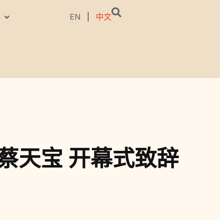
EN
中文
料
席蔡天宝 开幕式致辞