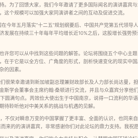
持。为了回馈大家，我们今年邀请了更多国际闻名的演讲嘉宾与
，这个规模可以加强大家同演讲者之间的互动及促进交流。
中国在今年五月落实“十二五”规划纲要后、中国共产党第五代领
济发展在持续三十年每年平均增长近10%之后，这股增长强势
也许您可以从中找到这些问题的解答。论坛将围绕五个中心主题
，在于它是以全方位、广角度的形式，剖析快速变化的现实中国
杂的因素。
；我们很荣幸邀请到新加坡副总理兼财政部长及人力部长尚达曼，
金斯学会董事会主席约翰·桑顿进行交流，并且与众嘉宾分享他
坛划下圆满句点。芮效俭大使出生于中国南京，说得一口流利的华
期待聆听他对中美关系的挑战与机遇的见解。
而归，不仅对瞬息万变的中国掌握了更丰富、全面的认识，也同来
远道而来的的演讲嘉宾，非常感谢你们对此论坛的鼎力支持。我祝