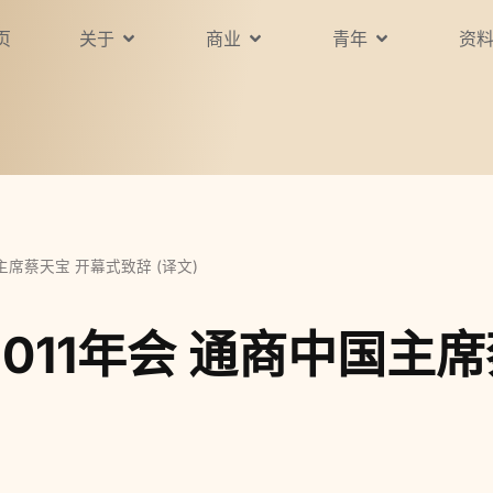
页
关于
商业
青年
资
主席蔡天宝 开幕式致辞 (译文)
011年会 通商中国主