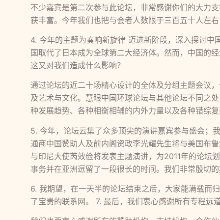
不少嘉宾是第二次参与此论坛，非常感谢你们的大力支
获丰富。今年我们也把与会者人数限于三百五十人左右
4. 今年的主题为奏响新旋律 迈进新阶段，深入探讨
国取代了日本成为全球第二大经济体。然而，中国的经
这又对我们造成什么影响？
通过论坛的近二十场精心设计的全体及分组主题会议，
及艺术与文化。慧眼中国环球论坛与其他论坛不同之处
种发展趋势、各种相衡相辅的内外力量以及各种错综复
5. 今年，论坛云集了众多顶尖的演讲嘉宾参与盛会
通商中国赞助人及前内阁资政李光耀先生将与美国布鲁
与印尼大使芮效俭将发表主题演讲，为2011年的论
事务并在亚洲逗留了一段很长的时间。我们非常殷切的
6. 我期望，在一天半的论坛结束之后，大家能满载
了宝贵的联系网。 7. 最后，我们衷心感谢所有专程