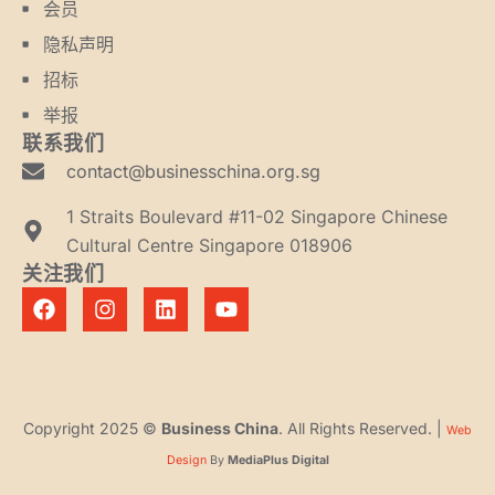
会员
隐私声明
招标
举报
联系我们
contact@businesschina.org.sg
1 Straits Boulevard #11-02 Singapore Chinese
Cultural Centre Singapore 018906
关注我们
Copyright 2025 ©
Business China
. All Rights Reserved. |
Web
Design
By
MediaPlus Digital